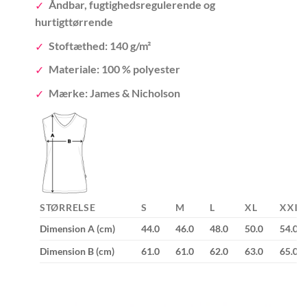
Åndbar, fugtighedsregulerende og
hurtigttørrende
Stoftæthed: 140 g/m²
Materiale: 100 % polyester
Mærke: James & Nicholson
STØRRELSE
S
M
L
XL
XXL
Dimension A (cm)
44.0
46.0
48.0
50.0
54.0
Dimension B (cm)
61.0
61.0
62.0
63.0
65.0